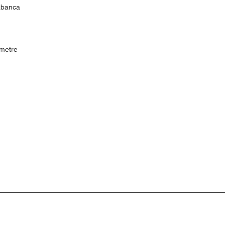
abanca
5 metre