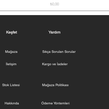
Fiyat
₺0,00
Keşfet
Yardım
Mağaza
Sıkça Sorulan Sorular
İletişim
Kargo ve İadeler
Stok Listesi
Mağaza Politikası
Hakkında
Ödeme Yöntemleri