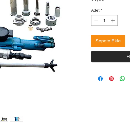
Adet
*
Sepete Ekle
H