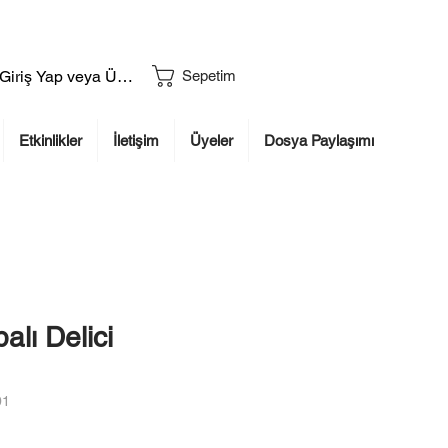
Giriş Yap veya Üye Ol
Sepetim
Etkinlikler
İletişim
Üyeler
Dosya Paylaşımı
lı Delici
01