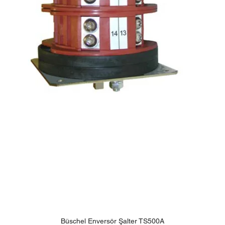
Büschel Enversör Şalter TS500A
Hızlı Bakış