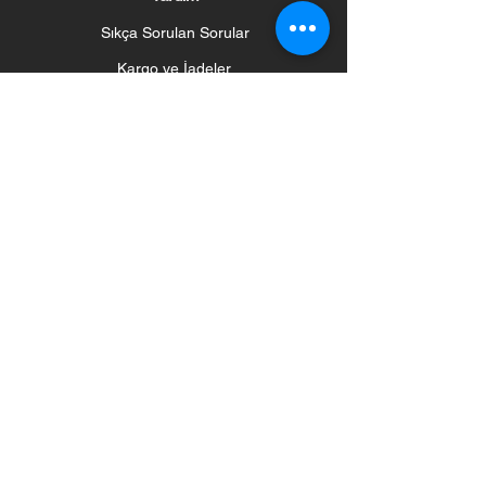
Sıkça Sorulan Sorular
Kargo ve İadeler
Mağaza Politikası
Ödeme Yöntemleri
Sosyal
Haber Bülteni
Haberleri ve Güncellemeleri Alın
Abone Olun
©2020 by