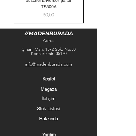
Büschel Enversör Şalter
Tedlar Gaz Numune Torb
TS500A
Fiyat
₺0,00
Adres
Çınarlı Mah. 1572 Sok. No:33
Konak/İzmir 35170
info@madenburada.com
Keşfet
Mağaza
İletişim
Stok Listesi
Hakkında
Yardım