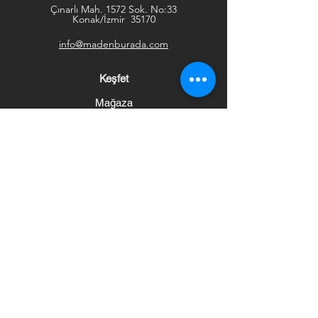
Çınarlı Mah. 1572 Sok. No:33
Konak/İzmir 35170
info@madenburada.com
Keşfet
Mağaza
İletişim
Stok Listesi
Hakkında
Yardım
Sıkça Sorulan Sorular
Kargo ve İadeler
Mağaza Politikası
Ödeme Yöntemleri