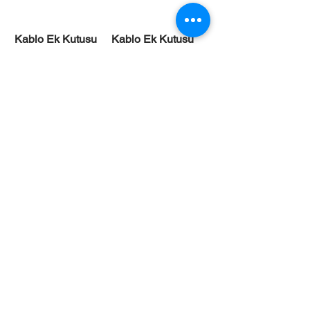
Kablo Ek Kutusu
Kablo Ek Kutusu
53139 Atex
53253 Atex
Hamacher yer altı
Hamacher Frekans
elektrik ve
dönüştürücü 2x750
aydınlatma ürünleri
kW
Daha Fazla Yükle