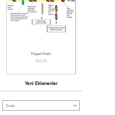
Hayat Hattı
Fiyat
₺65,00
Yeni Eklenenler