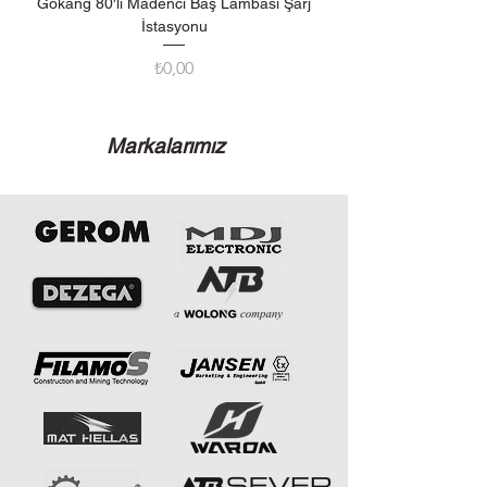
Gokang 80'li Madenci Baş Lambası Şarj
Madenci Baş Lambası K
İstasyonu
Fiyat
₺0,00
Markalarımız