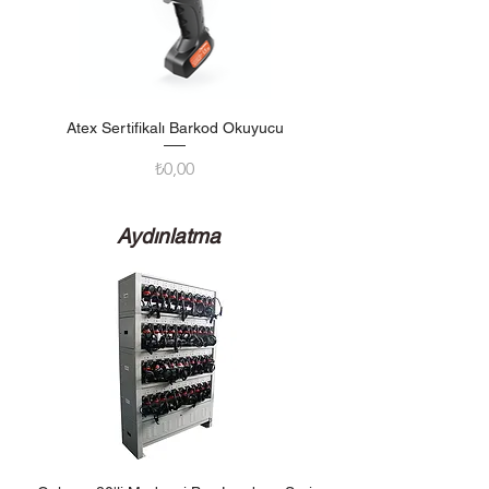
Atex Sertifikalı Barkod Okuyucu
Fiyat
₺0,00
Aydınlatma