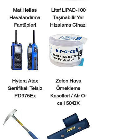
Mat Hellas
Litef LiPAD-100
Havalandırma
Taşınabilir Yer
Fantüpleri
Hizalama Cihazı
Hytera Atex
Zefon Hava
Sertifikalı Telsiz
Örnekleme
PD975Ex
Kasetleri / Air O-
cell 50/BX