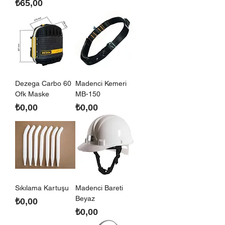
Fiyat
₺65,00
Dezega Carbo 60
Madenci Kemeri
Ofk Maske
MB-150
Fiyat
Fiyat
₺0,00
₺0,00
Sıkılama Kartuşu
Madenci Bareti
Beyaz
Fiyat
₺0,00
Fiyat
₺0,00