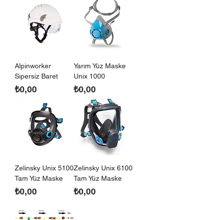
Alpinworker
Yarım Yüz Maske
Sipersiz Baret
Unix 1000
Fiyat
Fiyat
₺0,00
₺0,00
Zelinsky Unix 5100
Zelinsky Unix 6100
Tam Yüz Maske
Tam Yüz Maske
Fiyat
Fiyat
₺0,00
₺0,00