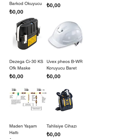
Barkod Okuyucu
Fiyat
₺0,00
Fiyat
₺0,00
Dezega Ci-30 KS
Uvex pheos B-WR
Ofk Maske
Koruyucu Baret
Fiyat
Fiyat
₺0,00
₺0,00
Maden Yaşam
Tahlisiye Cihazı
Hattı
Fiyat
₺0,00