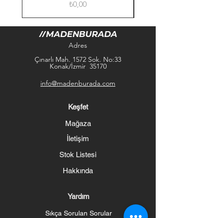
Fiyat
₺0,00
Adres
Çınarlı Mah. 1572 Sok. No:33
Konak/İzmir 35170
info@madenburada.com
Keşfet
Mağaza
İletişim
Stok Listesi
Hakkında
Yardım
Sıkça Sorulan Sorular