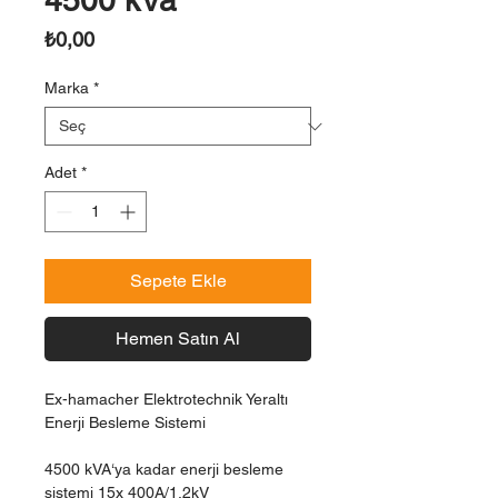
4500 kVa
Fiyat
₺0,00
Marka
*
Adet
*
Sepete Ekle
Hemen Satın Al
Ex-hamacher Elektrotechnik Yeraltı
Enerji Besleme Sistemi
4500 kVA‘ya kadar enerji besleme
sistemi 15x 400A/1,2kV