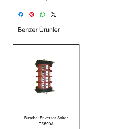
Benzer Ürünler
Büschel Enversör Şalter
Tedlar Gaz Numune Torb
TS500A