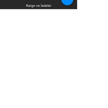
Kargo ve İadeler
Mağaza Politikası
Ödeme Yöntemleri
Sosyal
Haber Bülteni
Haberleri ve Güncellemeleri Alın
Abone Olun
©2020 by
Madenburada. Proudly
created by Madenburada