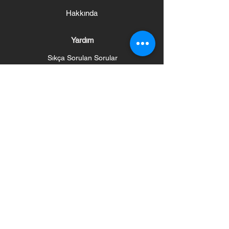
Hakkında
Yardım
Sıkça Sorulan Sorular
Kargo ve İadeler
Mağaza Politikası
Ödeme Yöntemleri
Sosyal
Haber Bülteni
Haberleri ve Güncellemeleri Alın
Abone Olun