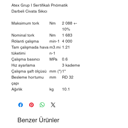
Atex Grup I Sertifikalı Pnömatik
Darbeli Civata Sıkıcı
Maksimum tork
Nm
2 088 +-
10%
Nominal tork
Nm
1 683
Rölanti çalışma
min-1
4 000
Tam çalışmada hava
m3.mi
1.21
tüketimi
n-1
Çalışma basıncı
MPa
0.6
Hız ayarlama
3 kademe
Çalışma şaft ölçüsü
mm (")
1"
Besleme hortumu
mm
RD 32
çapı
Ağırlık
kg
10.1
Benzer Ürünler