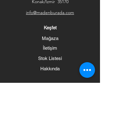
Konak/İzmir 35170
info@madenburada.com
Keşfet
Mağaza
İletişim
Stok Listesi
Hakkında
Yardım
Sıkça Sorulan Sorular
Kargo ve İadeler
Mağaza Politikası
Ödeme Yöntemleri