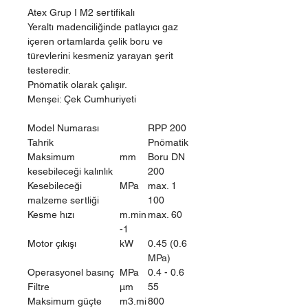
Atex Grup I M2 sertifikalı
Yeraltı madenciliğinde patlayıcı gaz
içeren ortamlarda çelik boru ve
türevlerini kesmeniz yarayan şerit
testeredir.
Pnömatik olarak çalışır.
Menşei: Çek Cumhuriyeti
Model Numarası
RPP 200
Tahrik
Pnömatik
Maksimum
mm
Boru DN
kesebileceği kalınlık
200
Kesebileceği
MPa
max. 1
malzeme sertliği
100
Kesme hızı
m.min
max. 60
-1
Motor çıkışı
kW
0.45 (0.6
MPa)
Operasyonel basınç
MPa
0.4 - 0.6
Filtre
μm
55
Maksimum güçte
m3.mi
800