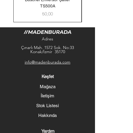
TS500A
Fiyat
₺0,00
Adres
Çınarlı Mah. 1572 Sok. No:33
Konak/İzmir 35170
info@madenburada.com
Keşfet
Mağaza
İletişim
Stok Listesi
Hakkında
Yardım