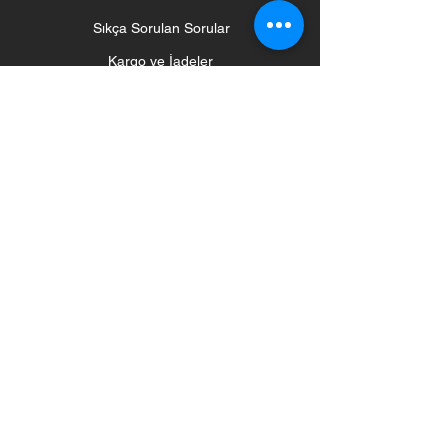
Sıkça Sorulan Sorular
Kargo ve İadeler
Mağaza Politikası
Ödeme Yöntemleri
Sosyal
Haber Bülteni
Haberleri ve Güncellemeleri Alın
Abone Olun
©2020 by