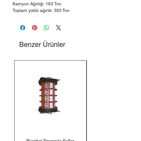
Kamyon Ağırlığı: 163 Ton
Toplam yüklü ağırlık: 393 Ton
Benzer Ürünler
Büschel Enversör Şalter
Tedlar Gaz Numune Torb