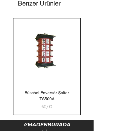
Benzer Ürünler
Büschel Enversör Şalter
Tedlar Gaz Numune Torb
TS500A
Fiyat
₺0,00