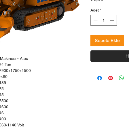
Adet
*
Sepete Ekle
H
Makinesi - Atex
24 Ton
7900x1750x1500
≤60
135
75
45
3500
4600
46
400
660/1140 Volt