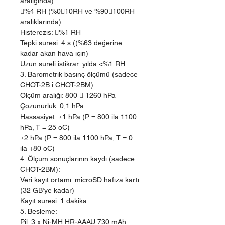
aralığında)
%4 RH (%010RH ve %90100RH
aralıklarında)
Histerezis: %1 RH
Tepki süresi: 4 s ((%63 değerine
kadar akan hava için)
Uzun süreli istikrar: yılda <%1 RH
3. Barometrik basınç ölçümü (sadece
CHOT-2B i CHOT-2BM):
Ölçüm aralığı: 800  1260 hPa
Çözünürlük: 0,1 hPa
Hassasiyet: ±1 hPa (P = 800 ila 1100
hPa, T = 25 oC)
±2 hPa (P = 800 ila 1100 hPa, T = 0
ila +80 oC)
4. Ölçüm sonuçlarının kaydı (sadece
CHOT-2BM):
Veri kayıt ortamı: microSD hafıza kartı
(32 GB’ye kadar)
Kayıt süresi: 1 dakika
5. Besleme:
Pil: 3 x Ni-MH HR-AAAU 730 mAh