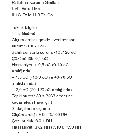
Patlatma Koruma Sınıfları:
I M1 Ex ia I Ma
II 1G Ex ia I IIB T4 Ga
Teknik bilgiler:
1. Isı ölçümü:
Ölçüm aralığı: gövde üzeri sensörlü
sürüm: -1070 oC
dahili sensörlü sürüm: -10120 oC
Çözünürlük: 0,1 oC
Hassasiyet: +-0,5 oC (0-40 oC
aralığında)
+-1,5 oC (-10-0 oC ve 40-70 oC
aralıklarında)
+-2,0 oC (70-120 oC aralığında)
Tepki süresi: 30 s (%63 değerine
kadar akan hava için)
2. Bağıl nem ölçümü:
Ölçüm aralığı: %0  %100 RH
Çözünürlük: %0,1 RH
Hassasiyet: %2 RH (%10  %90 RH