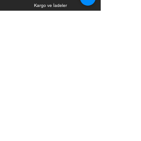
Kargo ve İadeler
Mağaza Politikası
Ödeme Yöntemleri
Sosyal
Haber Bülteni
Haberleri ve Güncellemeleri Alın
Abone Olun
©2020 by
Madenburada. Proudly
created by Madenburada