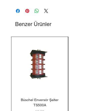
Benzer Ürünler
Büschel Enversör Şalter
Tedlar Gaz Numune Torb
TS500A