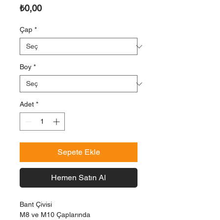
Fiyat
₺0,00
Çap
*
Boy
*
Adet
*
Sepete Ekle
Hemen Satın Al
Bant Çivisi
M8 ve M10 Çaplarında