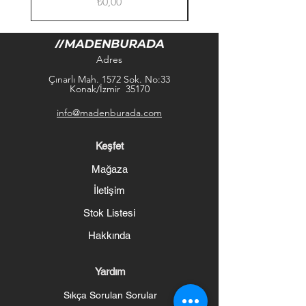
Fiyat
₺0,00
Adres
Çınarlı Mah. 1572 Sok. No:33
Konak/İzmir 35170
info@madenburada.com
Keşfet
Mağaza
İletişim
Stok Listesi
Hakkında
Yardım
Sıkça Sorulan Sorular