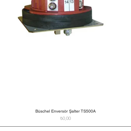
Büschel Enversör Şalter TS500A
Hızlı Bakış
Fiyat
₺0,00