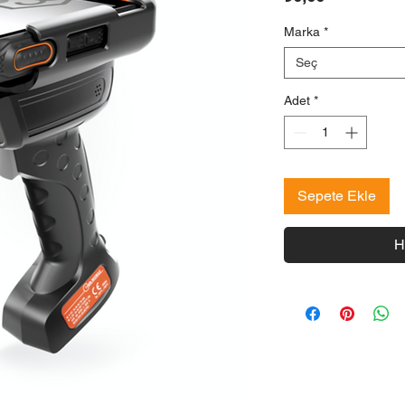
Marka
*
Seç
Adet
*
Sepete Ekle
H