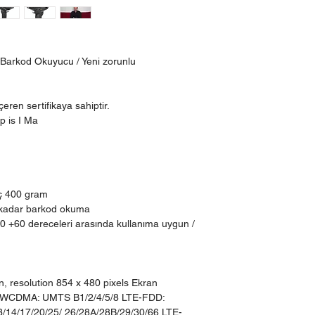
ı Barkod Okuyucu / Yeni zorunlu
çeren sertifikaya sahiptir.
p is I Ma
iç 400 gram
kadar barkod okuma
-20 +60 dereceleri arasında kullanıma uygun /
n, resolution 854 x 480 pixels Ekran
 WCDMA: UMTS B1/2/4/5/8 LTE-FDD:
3/14/17/20/25/ 26/28A/28B/29/30/66 LTE-