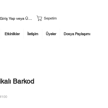
Giriş Yap veya Üye Ol
Sepetim
Etkinlikler
İletişim
Üyeler
Dosya Paylaşımı
ikalı Barkod
XM100