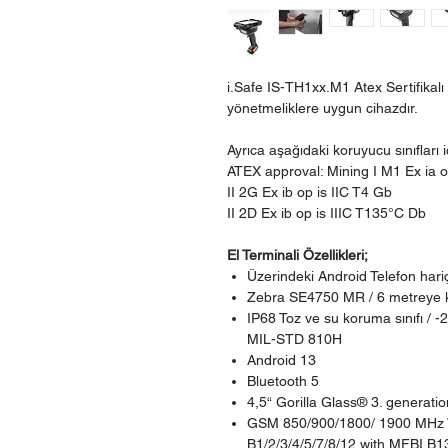
i.Safe IS-TH1xx.M1 Atex Sertifikal
yönetmeliklere uygun cihazdır.
Ayrıca aşağıdaki koruyucu sınıfları i
ATEX approval: Mining I M1 Ex ia o
II 2G Ex ib op is IIC T4 Gb
II 2D Ex ib op is IIIC T135°C Db
El Terminali Özellikleri;
Üzerindeki Android Telefon har
Zebra SE4750 MR / 6 metreye 
IP68 Toz ve su koruma sınıfı / 
MIL-STD 810H
Android 13
Bluetooth 5
4,5“ Gorilla Glass® 3. generatio
GSM 850/900/1800/ 1900 MHz
B1/2/3/4/5/7/8/12 with MFBI B1