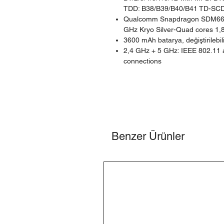
TDD: B38/B39/B40/B41 TD-SC
Qualcomm Snapdragon SDM660 
GHz Kryo Silver-Quad cores 1
3600 mAh batarya, değiştirilebil
2,4 GHz + 5 GHz: IEEE 802.11 a/
connections
Benzer Ürünler