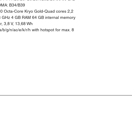
DMA: B34/B39
Octa-Core Kryo Gold-Quad cores 2,2
,8 GHz 4 GB RAM 64 GB internal memory
ir, 3,8 V, 13,68 Wh
b/g/n/ac/e/k/r/h with hotspot for max. 8