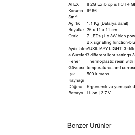
ATEX
II 2G Ex ib op is IIC T4 G
Koruma
IP 66
Sınıfı
Ağırlık
1,1 Kg (Batarya dahil)
Boyutlar
26 x 11 x 11 cm
Optic
7 LEDs (1 x 3W high powe
2 x signalling function-blu
Aydınlatm
AUXILIARY LIGHT: 3 diffe
a Süreleri
3 different light settings 
Fener
Thermoplastic resin with 
Gövdesi
temperatures and corros
Işık
500 lumens
Kaynağı
Düğme
Ergonomik ve yumuşak d
Batarya
Li-ion | 3,7 V.
Benzer Ürünler