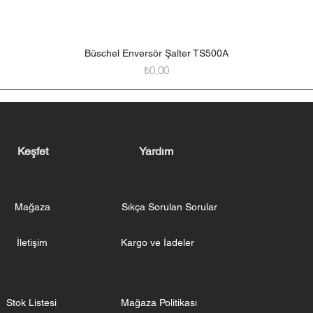
Büschel Enversör Şalter TS500A
Hızlı Bakış
Fiyat
₺0,00
Keşfet
Yardım
Mağaza
Sıkça Sorulan Sorular
İletişim
Kargo ve İadeler
Stok Listesi
Mağaza Politikası