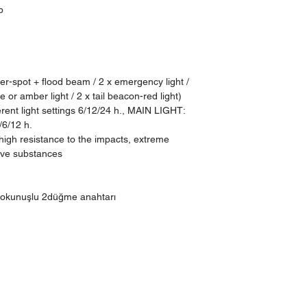
b
r-spot + flood beam / 2 x emergency light /
e or amber light / 2 x tail beacon-red light)
rent light settings 6/12/24 h., MAIN LIGHT:
3/6/12 h.
high resistance to the impacts, extreme
ive substances
okunuşlu 2düğme anahtarı